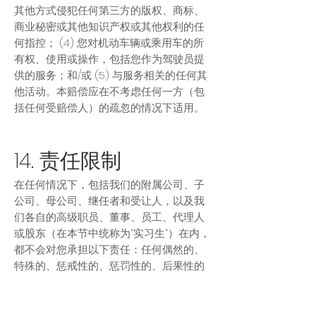
其他方式侵犯任何第三方的版权、商标、
商业秘密或其他知识产权或其他权利的任
何指控； (4) 您对机动车辆或乘用车的所
有权、使用或操作，包括您作为驾驶员提
供的服务；和/或 (5) 与服务相关的任何其
他活动。本赔偿应在不考虑任何一方（包
括任何受赔偿人）的疏忽的情况下适用。
14. 责任限制
在任何情况下，包括我们的附属公司、子
公司、母公司、继任者和受让人，以及我
们各自的高级职员、董事、员工、代理人
或股东（在本节中统称为“实习生”）在内，
都不会对您承担以下责任：任何偶然的、
特殊的、惩戒性的、惩罚性的、后果性的
或间接的损害（包括但不限于，因删除、
损坏、数据丢失、程序丢失、未能存储任
何信息或由 TRAVEE 维护或传输的其他内